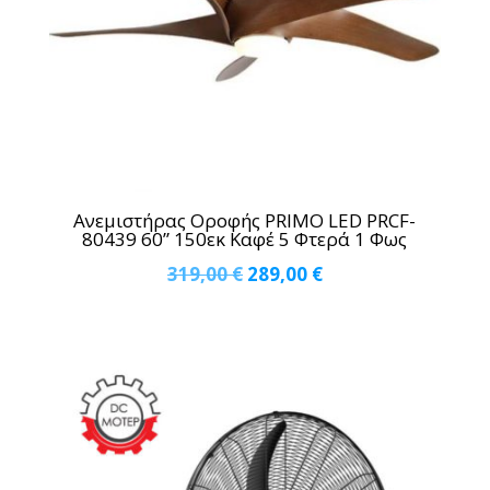
Ανεμιστήρας Οροφής PRIMO LED PRCF-
80439 60” 150εκ Καφέ 5 Φτερά 1 Φως
Original
Η
319,00
€
289,00
€
price
τρέχουσα
was:
τιμή
319,00 €.
είναι:
289,00 €.