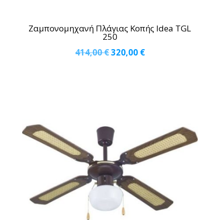
Ζαμπονομηχανή Πλάγιας Κοπής Idea TGL
250
Original
Η
414,00
€
320,00
€
price
τρέχουσα
was:
τιμή
414,00 €.
είναι:
320,00 €.