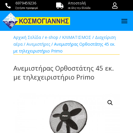
6979459236
Αποστολή



ζητήστε προσφορά
σε όλη την Ελλάδα
Αρχική Σελίδα
/
e-shop
/
ΚΛΙΜΑΤΙΣΜΟΣ
/
Διαχείριση
αέρα
/
Ανεμιστήρες
/ Ανεμιστήρας Ορθοστάτης 45 εκ.
με τηλεχειριστήριο Primo
Ανεμιστήρας Ορθοστάτης 45 εκ.
με τηλεχειριστήριο Primo