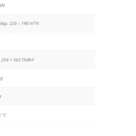
(A)
 Χαμ. 220 – 190 m³/h
 254 × 562 ΠxΒxΥ
kg
a
5 °C