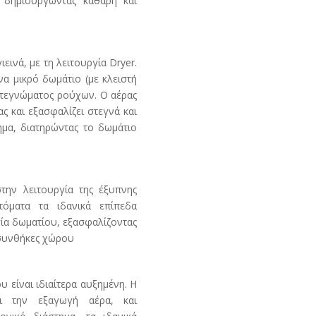
 δημιουργώντας καθαρή και
εινά, με τη λειτουργία Dryer.
α μικρό δωμάτιο (με κλειστή
στεγνώματος ρούχων. Ο αέρας
ς και εξασφαλίζει στεγνά και
μα, διατηρώντας το δωμάτιο
στην λειτουργία της έξυπνης
τόματα τα ιδανικά επίπεδα
ία δωματίου, εξασφαλίζοντας
 συνθήκες χώρου
 είναι ιδιαίτερα αυξημένη. Η
ει την εξαγωγή αέρα, και