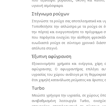
που εξαλείφει μυρωδιές, σκόνη και καπνό,
υγιεινή ατμόσφαιρα.
Στέγνωμα ρούχων
Στεγνώστε τα ρούχα σας αποτελεσματικά και υγι
Τοποθετήστε την απλώστρα με τα ρούχα σε έν
την πόρτα) και ενεργοποιήστε το πρόγραμμα 
που παράγεται ενισχύει την αίσθηση φρεσκάδα
ευωδιαστά ρούχα σε σύντομο χρονικό διάστη
απόλυτα στεγνό.
Έξυπνη αφύγρανση
Εξοικονομήστε χρήματα και ενέργεια, χάρη 
αφύγρανσης. Ο αφυγραντήρας επιλέγει αυ
υγρασίας του χώρου ανάλογα με τη θερμοκρασ
έτσι χαμηλή κατανάλωση ρεύματος και άριστες
Turbo
Μειώστε γρήγορα την υγρασία, σε χώρους όπου
αναβαθμισμένη λειτουργία Turbo, ενισχύ