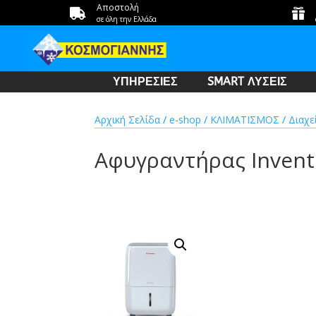
Αποστολή


σε όλη την Ελλάδα
ΥΠΗΡΕΣΙΕΣ
SMART ΛΥΣΕΙΣ
Αρχική Σελίδα
/
e-shop
/
ΚΛΙΜΑΤΙΣΜΟΣ
/
Διαχε
Αφυγραντήρας Inven