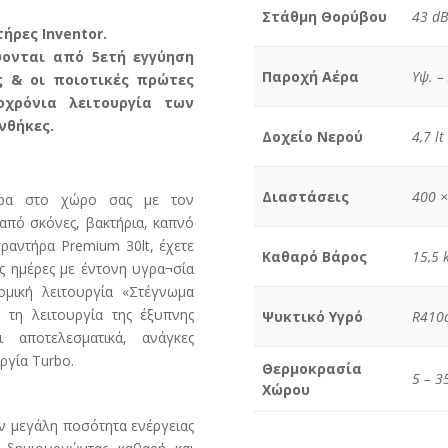
Στάθμη Θορύβου
43 dB
ήρες Inventor.
ύονται από 5ετή εγγύηση
Παροχή Αέρα
Υψ. –
 & οι ποιοτικές πρώτες
οχρόνια λειτουργία των
νθήκες.
Δοχείο Νερού
4,7 lt
Διαστάσεις
400 ×
αιρα στο χώρο σας με τον
από σκόνες, βακτήρια, καπνό
ραντήρα Premium 30lt, έχετε
Καθαρό Βάρος
15,5 
ς ημέρες με έντονη υγρα¬σία
ομική λειτουργία «Στέγνωμα
ε τη λειτουργία της έξυπνης
Ψυκτικό Yγρό
R410
 αποτελεσματικά, ανάγκες
ργία Turbo.
Θερμοκρασία
5 – 3
Χώρου
ν μεγάλη ποσότητα ενέργειας