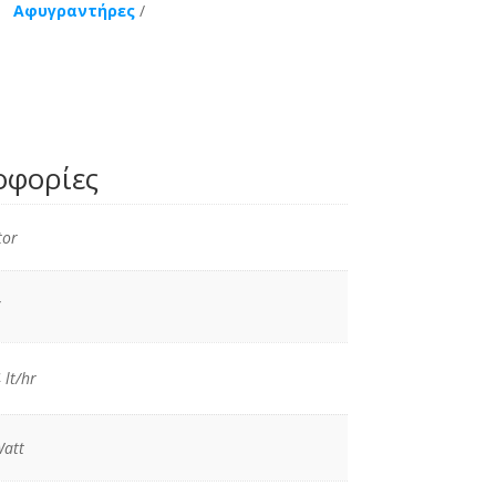
Αφυγραντήρες
οφορίες
tor
 lt/hr
att