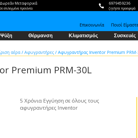
Δωρεάν Μεταφορικά
6979459236

σε επιλεγμένα προϊόντα
ζητήστε προσφορά
Επικοινωνία
Ποιοί Είμαστ
Ψύξη
Θέρμανση
Κλιματισμός
Συσκευές
ίριση αέρα
/
Αφυγραντήρες
/ Αφυγραντήρας Inventor Premium PRM-
tor Premium PRM-30L
5 Χρόνια Εγγύηση σε όλους τους
αφυγραντήρες Inventor