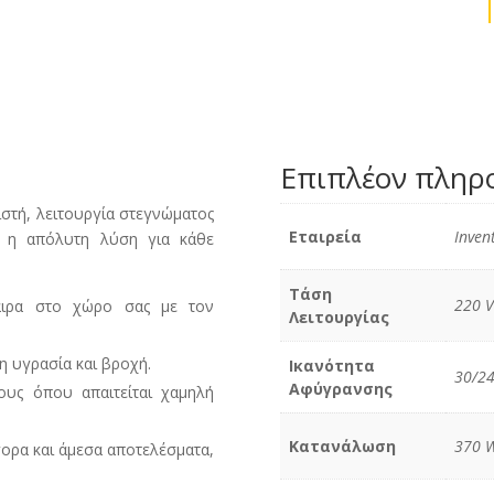
Επιπλέον πληρ
ιστή, λειτουργία στεγνώματος
Εταιρεία
Inven
ι η απόλυτη λύση για κάθε
Τάση
220 V
φαιρα στο χώρο σας με τον
Λειτουργίας
η υγρασία και βροχή.
Ικανότητα
30/24
Αφύγρανσης
ους όπου απαιτείται χαμηλή
Κατανάλωση
370 W
γορα και άμεσα αποτελέσματα,