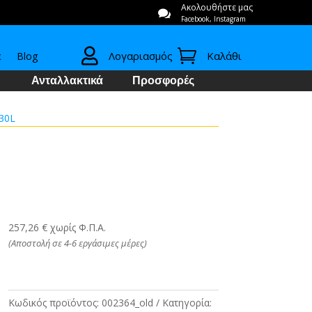
Ακολουθήστε μας

Facebook, Instagram


Λογαριασμός
Καλάθι
ε
Blog
Ανταλλακτικά
Προσφορές
30L
257,26 € χωρίς Φ.Π.Α.
(Αποστολή σε 4-6 εργάσιμες μέρες)
Κωδικός προϊόντος:
002364_old
Κατηγορία: