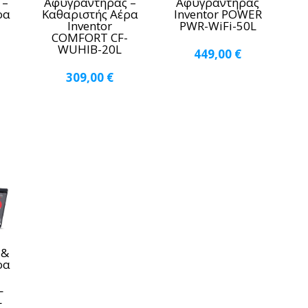
 –
Αφυγραντήρας –
Αφυγραντήρας
ρα
Καθαριστής Αέρα
Inventor POWER
Inventor
PWR-WiFi-50L
-
COMFORT CF-
WUHIB-20L
449,00
€
309,00
€
 &
ρα
L
L