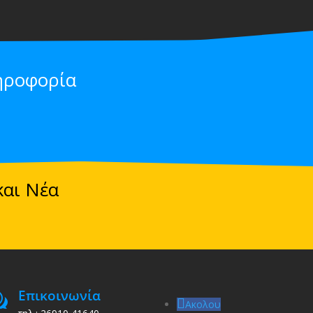
ηροφορία
και Νέα
Επικοινωνία
w
Ακολου