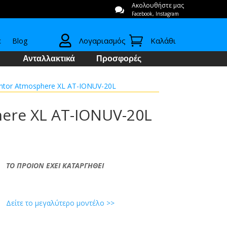
Ακολουθήστε μας

Facebook, Instagram


Λογαριασμός
Καλάθι
ε
Blog
Ανταλλακτικά
Προσφορές
entor Atmosphere XL AT-IONUV-20L
ere XL AT-IONUV-20L
ΤΟ ΠΡΟΙΟΝ ΕΧΕΙ ΚΑΤΑΡΓΗΘΕΙ
Δείτε το μεγαλύτερο μοντέλο >>