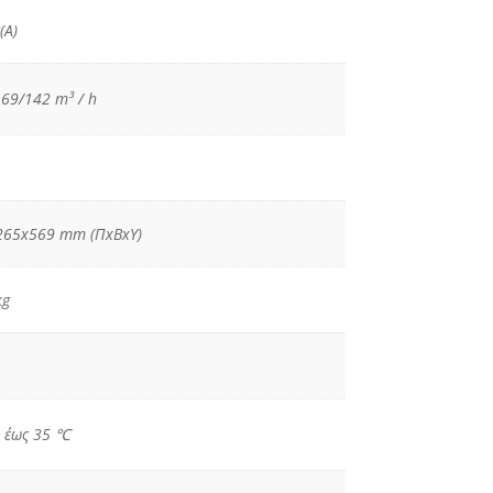
(A)
69/142 m³ / h
265x569 mm (ΠxΒxΥ)
kg
 έως 35 ℃