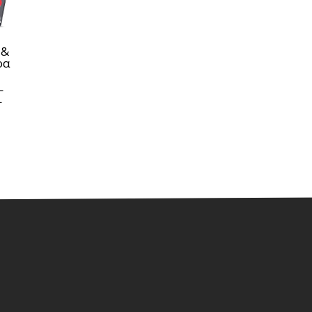
 &
ρα
L
L