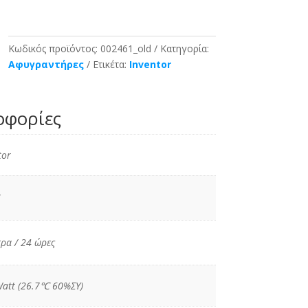
Κωδικός προϊόντος:
002461_old
Κατηγορία:
Αφυγραντήρες
Ετικέτα:
Inventor
οφορίες
tor
τρα / 24 ώρες
att (26.7℃ 60%ΣΥ)