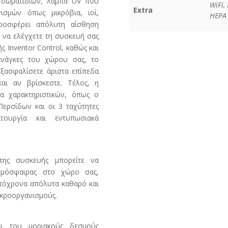
 σωματιδίων, λάμπα UV που
WiFi,
Extra
ισμών όπως μικρόβια, ιοί,
HEPA
προσφέρει απόλυτη αίσθηση
 να ελέγχετε τη συσκευή σας
 Inventor Control, καθώς και
ανάγκες του χώρου σας, το
εξασφαλίσετε άριστα επίπεδα
αι αν βρίσκεστε. Τέλος, η
α χαρακτηριστικών, όπως ο
Περσίδων και οι 3 ταχύτητες
τουργία και εντυπωσιακά
της συσκευής μπορείτε να
ατμόσφαιρας στο χώρο σας,
υτόχρονα απόλυτα καθαρό και
ικροοργανισμούς.
ι του μοριακούς δεσμούς