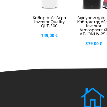
Καθαριστής Αέρα
Αφυγραντήρας
Inventor Quality
Καθαριστής Αέ
QLT-300
Inventor
Atmosphere X
AT-IONUV-25
149,00
€
379,00
€
