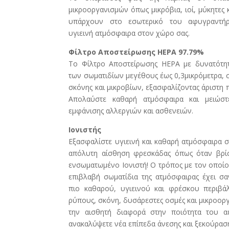
μικροοργανισμών όπως μικρόβια, ιοί, μύκητες 
υπάρχουν στο εσωτερικό του αφυγραντήρ
υγιεινή ατμόσφαιρα στον χώρο σας.
Φίλτρο Αποστείρωσης HEPA 97.79%
Το Φίλτρο Αποστείρωσης HEPA με δυνατότητ
των σωματιδίων μεγέθους έως 0,3μικρόμετρα,
σκόνης και μικροβίων, εξασφαλίζοντας άριστη 
Απολαύστε καθαρή ατμόσφαιρα και μειώστε
εμφάνισης αλλεργιών και ασθενειών.
Ιονιστής
Εξασφαλίστε υγιεινή και καθαρή ατμόσφαιρα 
απόλυτη αίσθηση φρεσκάδας όπως όταν βρί
ενσωματωμένο Ιονιστή! Ο τρόπος με τον οποίο
επιβλαβή σωματίδια της ατμόσφαιρας έχει σ
πιο καθαρού, υγιεινού και φρέσκου περιβά
ρύπους, σκόνη, δυσάρεστες οσμές και μικροορ
την αισθητή διαφορά στην ποιότητα του 
ανακαλύψετε νέα επίπεδα άνεσης και ξεκούρασ