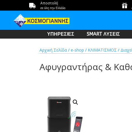
Αποστολή


σε όλη την Ελλάδα
ΥΠΗΡΕΣΙΕΣ
SMART ΛΥΣΕΙΣ
Αρχική Σελίδα
/
e-shop
/
ΚΛΙΜΑΤΙΣΜΟΣ
/
Διαχε
Αφυγραντήρας & Καθα