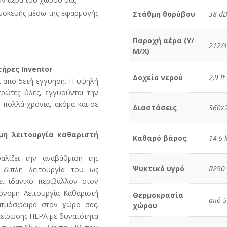
συσκευής μέσω της εφαρμογής
Στάθμη θορύβου
38 dB
Παροχή αέρα (Υ/
212/1
Μ/Χ)
ήρες Inventor
Δοχείο νερού
2,9 lt
ι από 5ετή εγγύηση. Η υψηλή
πρώτες ύλες, εγγυούνται την
 πολλά χρόνια, ακόμα και σε
Διαστάσεις
360x
μη λειτουργία καθαριστή
Καθαρό βάρος
14,6 
αλίζει την αναβάθμιση της
Ψυκτικό υγρό
R290
 διπλή λειτουργία του ως
ι ιδανικό περιβάλλον στον
όνομη Λειτουργία Καθαριστή
Θερμοκρασία
από 5
ατμόσφαιρα στον χώρο σας.
χώρου
τείρωσης HEPA με δυνατότητα