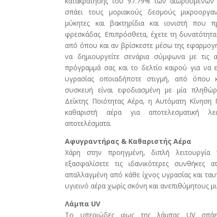
κατακράτησης του 97.79% των αιωρούμενων
σπάει τους μοριακούς δεσμούς μικροοργαν
μύκητες και βακτηρίδια και ιονιστή που 
φρεσκάδας. Επιπρόσθετα, έχετε τη δυνατότητα
από όπου και αν βρίσκεστε μέσω της εφαρμογής
να δημιουργείτε σενάρια σύμφωνα με τις 
πρόγραμμά σας και το δελτίο καιρού για να 
υγρασίας οποιαδήποτε στιγμή, από όπου κ
συσκευή είναι εφοδιασμένη με μία πληθώρ
Δείκτης Ποιότητας Αέρα, η Αυτόματη Κίνηση 
καθαριστή αέρα για αποτελεσματική λει
αποτελέσματα.
Αφυγραντήρας & Καθαριστής Αέρα
Χάρη στην προηγμένη, διπλή λειτουργία 
εξασφαλίσετε τις ιδανικότερες συνθήκες 
απαλλαγμένη από κάθε ίχνος υγρασίας και τα
υγιεινό αέρα χωρίς σκόνη και ανεπιθύμητους μ
Λάμπα UV
Το υπεριώδες φως της λάμπας UV σπάε