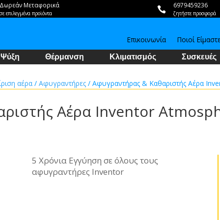
Δωρεάν Μεταφορικά
6979459236

σε επιλεγμένα προϊόντα
ζητήστε προσφορά
Επικοινωνία
Ποιοί Είμαστ
Ψύξη
Θέρμανση
Κλιματισμός
Συσκευές
ίριση αέρα
/
Αφυγραντήρες
/ Αφυγραντήρας & Καθαριστής Αέρα Inv
ριστής Αέρα Inventor Atmosph
5 Χρόνια Εγγύηση σε όλους τους
αφυγραντήρες Inventor