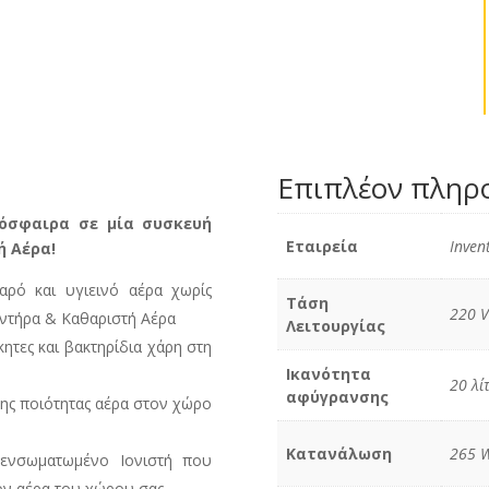
Επιπλέον πληρ
μόσφαιρα σε μία συσκευή
Εταιρεία
Inven
ή Αέρα!
αρό και υγιεινό αέρα χωρίς
Τάση
220 V
αντήρα & Καθαριστή Αέρα
Λειτουργίας
κητες και βακτηρίδια χάρη στη
Ικανότητα
20 λί
αφύγρανσης
ης ποιότητας αέρα στον χώρο
Κατανάλωση
265 W
ενσωματωμένο Ιονιστή που
ον αέρα του χώρου σας