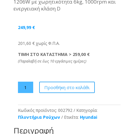
1206W με χωρητικότητα 6kg, 1000rpm και
ενεργειακή κλάση D
249,99
€
201,60 € χωρίς Φ.Π.Α.
ΤΙΜΗ ΣΤΟ ΚΑΤΑΣΤΗΜΑ > 259,00 €
(Παραλαβή σε έως 10 εργάσιμες ημέρες)
Hyundai
Προσθήκη στο καλάθι
Πλυντήριο
Ρούχων
HWM19-
Κωδικός προϊόντος:
002792
Κατηγορία:
1206W
Πλυντήρια Ρούχων
Ετικέτα:
Hyundai
6
kg
Περιγραφή
ποσότητα