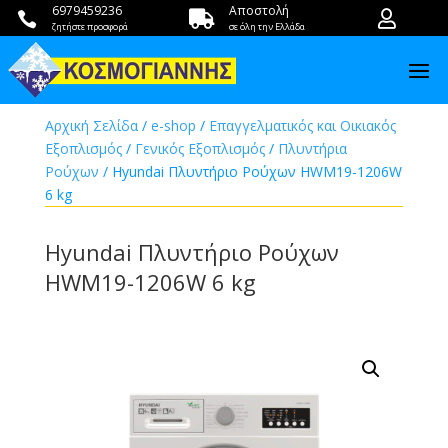
6979459236
Αποστολή



ζητήστε προσφορά
σε όλη την Ελλάδα
Αρχική Σελίδα
/
e-shop
/
Επαγγελματικός και Οικιακός
Εξοπλισμός
/
Γενικός Εξοπλισμός
/
Πλυντήρια
Ρούχων
/ Hyundai Πλυντήριο Ρούχων HWM19-1206W
6 kg
Hyundai Πλυντήριο Ρούχων
HWM19-1206W 6 kg