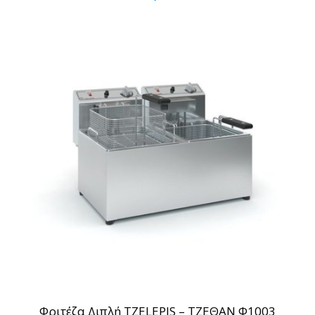
Φριτέζα Διπλή TZELEPIS – ΤΖΕΘΑΝ Φ1003