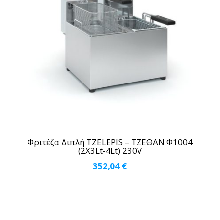
Φριτέζα Διπλή TZELEPIS – ΤΖΕΘΑΝ Φ1004
(2Χ3Lt-4Lt) 230V
352,04
€