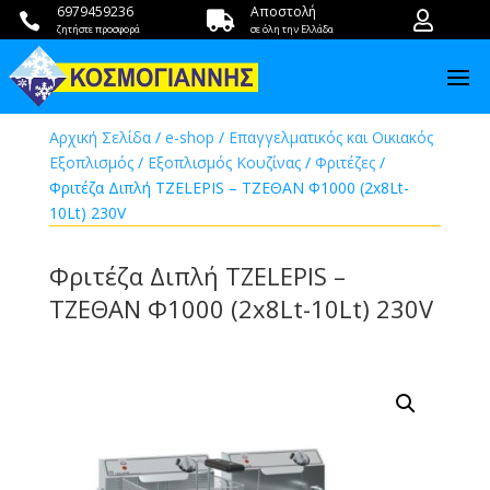
6979459236
Αποστολή



ζητήστε προσφορά
σε όλη την Ελλάδα
Αρχική Σελίδα
/
e-shop
/
Επαγγελματικός και Οικιακός
Εξοπλισμός
/
Εξοπλισμός Κουζίνας
/
Φριτέζες
/
Φριτέζα Διπλή TZELEPIS – ΤΖΕΘΑΝ Φ1000 (2x8Lt-
10Lt) 230V
Φριτέζα Διπλή TZELEPIS –
ΤΖΕΘΑΝ Φ1000 (2x8Lt-10Lt) 230V