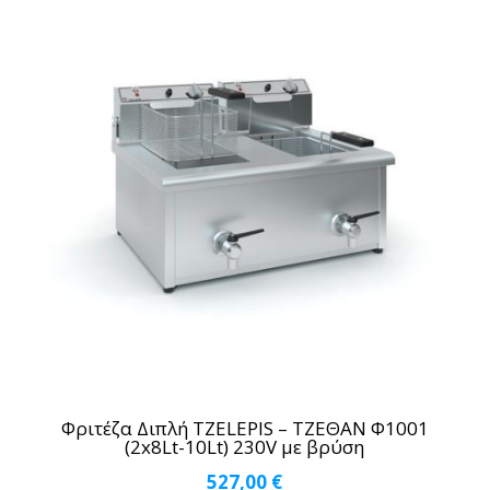
Φριτέζα Διπλή TZELEPIS – ΤΖΕΘΑΝ Φ1001
(2x8Lt-10Lt) 230V με βρύση
527,00
€