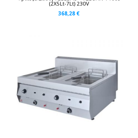
(2Χ5Lt-7Lt) 230V
368,28
€