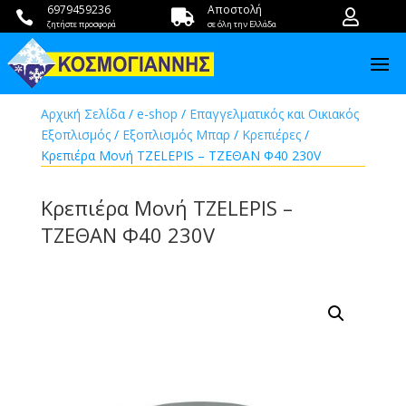
6979459236
Αποστολή



ζητήστε προσφορά
σε όλη την Ελλάδα
Αρχική Σελίδα
/
e-shop
/
Επαγγελματικός και Οικιακός
Εξοπλισμός
/
Εξοπλισμός Μπαρ
/
Κρεπιέρες
/
Κρεπιέρα Μονή TZELEPIS – ΤΖΕΘΑΝ Φ40 230V
Κρεπιέρα Μονή TZELEPIS –
ΤΖΕΘΑΝ Φ40 230V