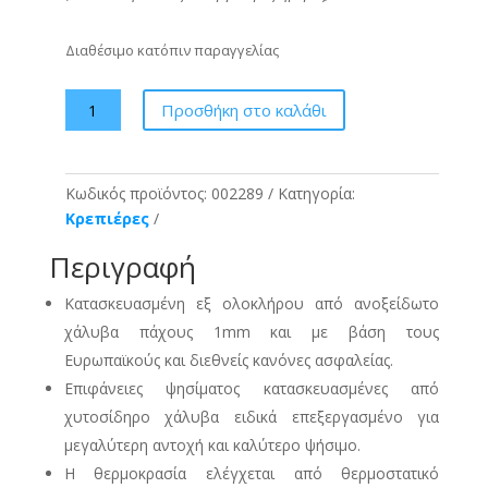
Διαθέσιμο κατόπιν παραγγελίας
Κρεπιέρα
Προσθήκη στο καλάθι
Μονή
TZELEPIS
-
Κωδικός προϊόντος:
002289
Κατηγορία:
ΤΖΕΘΑΝ
Κρεπιέρες
Φ40
230V
Περιγραφή
ποσότητα
Κατασκευασμένη εξ ολοκλήρου από ανοξείδωτο
χάλυβα πάχους 1mm και με βάση τους
Ευρωπαϊκούς και διεθνείς κανόνες ασφαλείας.
Επιφάνειες ψησίματος κατασκευασμένες από
χυτοσίδηρο χάλυβα ειδικά επεξεργασμένο για
μεγαλύτερη αντοχή και καλύτερο ψήσιμο.
Η θερμοκρασία ελέγχεται από θερμοστατικό