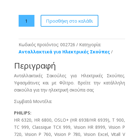
Kleenair
Προσθήκη στο καλάθι
PH4
Σακούλες
Σκούπας
Κωδικός προϊόντος:
002726
Κατηγορία:
4τμχ
Ανταλλακτικά για Ηλεκτρικές Σκούπες
+
filter
Περιγραφή
ποσότητα
Ανταλλακτικές Σακούλες για Ηλεκτρικές Σκούπες.
Υφασμάτινες και με Φίλτρο. Βρείτε την κατάλληλη
σακούλα για την ηλεκτρική σκούπα σας
Συμβατά Μοντέλα:
PHILIPS:
HR 6320, HR 6800, OSLO+ (HR 6938/HR 6939), T 900,
TC 999, Classique TCX 999, Vision HR 8999, Vision P
720, Vision P 760, Vision P 780, Vision Excel, Vitall V