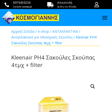
6979459236
Αποστολή



ζητήστε προσφορά
σε όλη την Ελλάδα
Αρχική Σελίδα
/
e-shop
/
ΑΝΤΑΛΛΑΚΤΙΚΑ
/
Ανταλλακτικά για Ηλεκτρικές Σκούπες
/ Kleenair PH4
Σακούλες Σκούπας 4τμχ + filter
Kleenair PH4 Σακούλες Σκούπας
4τμχ + filter