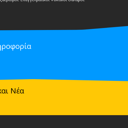
ηροφορία
και Νέα