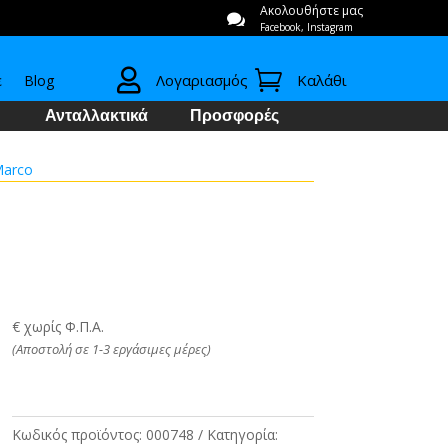
Ακολουθήστε μας

Facebook, Instagram


Λογαριασμός
Καλάθι
ε
Blog
Ανταλλακτικά
Προσφορές
Marco
€ χωρίς Φ.Π.Α.
(Αποστολή σε 1-3 εργάσιμες μέρες)
Κωδικός προϊόντος:
000748
Κατηγορία: