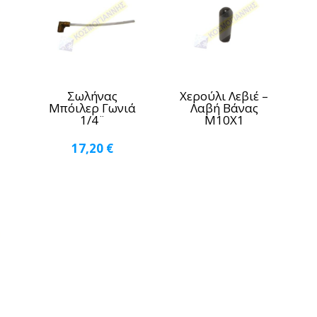
Σωλήνας
Χερούλι Λεβιέ –
Μπόιλερ Γωνιά
Λαβή Βάνας
1/4¨
Μ10X1
17,20
€