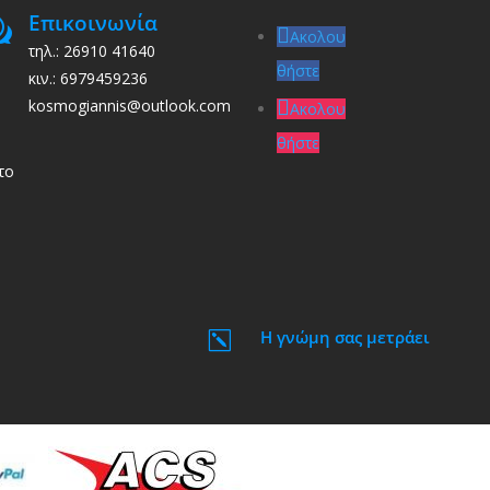
Επικοινωνία
w
Ακολου
τηλ.: 26910 41640
θήστε
κιν.: 6979459236
kosmogiannis@outlook.com
Ακολου
θήστε
το
Η γνώμη σας μετράει
k