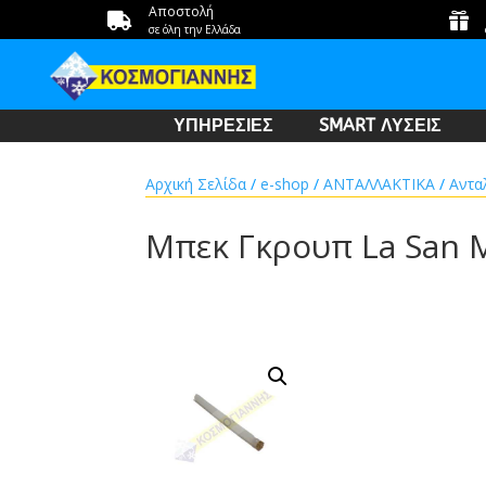
Αποστολή


σε όλη την Ελλάδα
ΥΠΗΡΕΣΙΕΣ
SMART ΛΥΣΕΙΣ
Αρχική Σελίδα
/
e-shop
/
ΑΝΤΑΛΛΑΚΤΙΚΑ
/
Αντα
Μπεκ Γκρουπ La San 