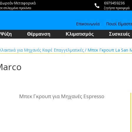
Δωρεάν Μεταφορικά
6979459236

σε επιλεγμένα προϊόντα
ζητήστε προσφορά
Επικοινωνία
Ποιοί Είμαστ
Ψύξη
Θέρμανση
Κλιματισμός
Συσκευές
λλακτικά για Μηχανές Καφέ Επαγγελματικές
/ Μπεκ Γκρουπ La San 
Marco
Μπεκ Γκρουπ για Μηχανές Espresso