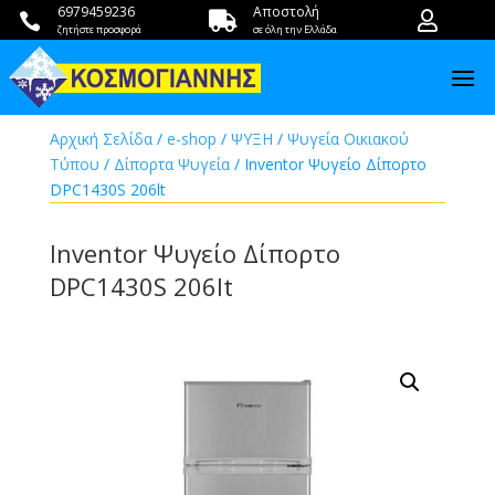
6979459236
Αποστολή



ζητήστε προσφορά
σε όλη την Ελλάδα
Αρχική Σελίδα
/
e-shop
/
ΨΥΞΗ
/
Ψυγεία Οικιακού
Τύπου
/
Δίπορτα Ψυγεία
/ Inventor Ψυγείο Δίπορτο
DPC1430S 206lt
Inventor Ψυγείο Δίπορτο
DPC1430S 206lt