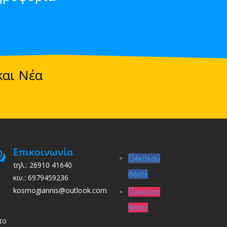
και Νέα
Επικοινωνία
w
Ακολου
τηλ.: 26910 41640
θήστε
κιν.: 6979459236
kosmogiannis@outlook.com
Ακολου
θήστε
το