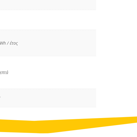
Wh / έτος
επτά
N