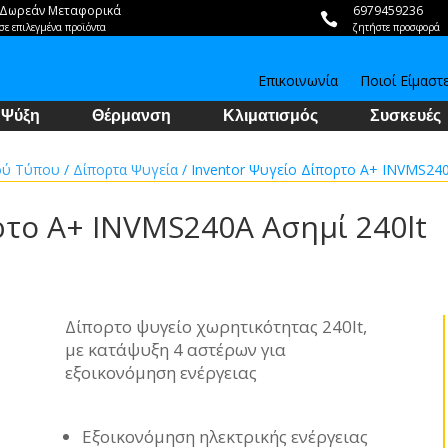
Δωρεάν Μεταφορικά
6979459236

σε επιλεγμένα προϊόντα
ζητήστε προσφορά
Επικοινωνία
Ποιοί Είμαστ
Ψύξη
Θέρμανση
Κλιματισμός
Συσκευές
ού Τύπου
/
Δίπορτα Ψυγεία
/ Inventor Ψυγείο Δίπορτο A+ INVMS240
ρτο A+ INVMS240A Ασημί 240lt
Δίπορτο ψυγείο χωρητικότητας 240lt,
με κατάψυξη 4 αστέρων για
εξοικονόμηση ενέργειας
Εξοικονόμηση ηλεκτρικής ενέργειας