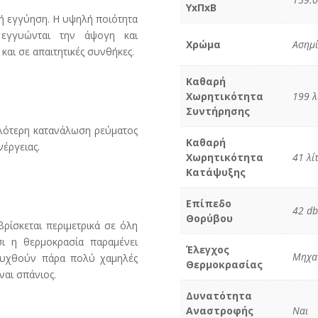
ΥxΠxΒ
τή εγγύηση. Η υψηλή ποιότητα
εγγυώνται την άψογη και
Χρώμα
Ασημί
και σε απαιτητικές συνθήκες.
Καθαρή
Χωρητικότητα
199 λ
Συντήρησης
λότερη κατανάλωση ρεύματος
Καθαρή
νέργειας.
Χωρητικότητα
41 λί
Κατάψυξης
Επίπεδο
42 db
Θορύβου
βρίσκεται περιμετρικά σε όλη
σι η θερμοκρασία παραμένει
Έλεγχος
Μηχα
πτυχθούν πάρα πολύ χαμηλές
Θερμοκρασίας
ναι σπάνιος.
Δυνατότητα
Αναστροφής
Ναι