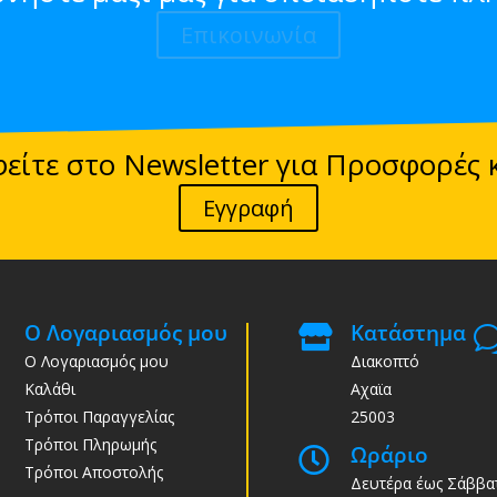
Επικοινωνία
είτε στο Newsletter για Προσφορές 
Εγγραφή
Ο Λογαριασμός μου
Κατάστημα

Ο Λογαριασμός μου
Διακοπτό
Καλάθι
Αχαϊα
Τρόποι Παραγγελίας
25003
Τρόποι Πληρωμής
Ωράριο

Τρόποι Αποστολής
Δευτέρα έως Σάββα