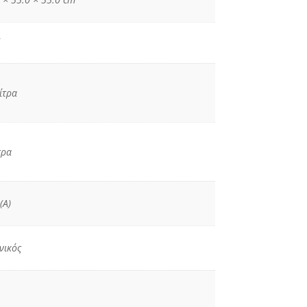
ίτρα
τρα
(A)
νικός