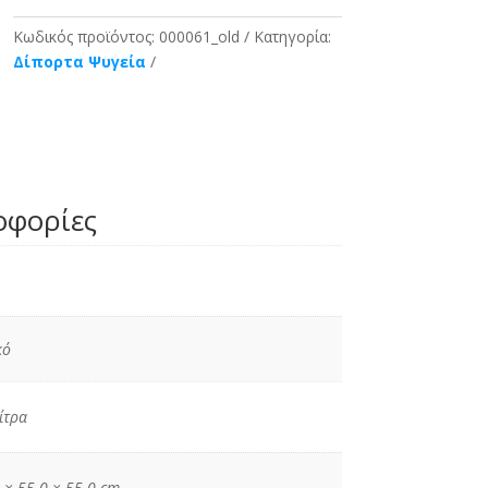
Κωδικός προϊόντος:
000061_old
Κατηγορία:
Δίπορτα Ψυγεία
οφορίες
κό
ίτρα
 × 55.0 × 55.0 cm