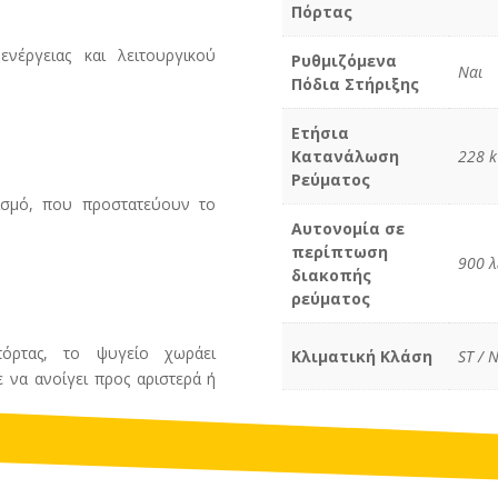
Πόρτας
νέργειας και λειτουργικού
Ρυθμιζόμενα
Ναι
Πόδια Στήριξης
Ετήσια
Κατανάλωση
228 k
Ρεύµατος
ισμό, που προστατεύουν το
Αυτονομία σε
περίπτωση
900 λ
διακοπής
ρεύματος
όρτας, το ψυγείο χωράει
Κλιµατική Κλάση
ST / 
 να ανοίγει προς αριστερά ή