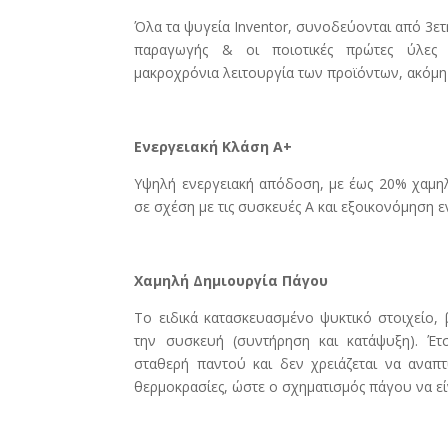
Όλα τα ψυγεία Inventor, συνοδεύονται από 3ε
παραγωγής & οι ποιοτικές πρώτες ύλες 
μακροχρόνια λειτουργία των προϊόντων, ακόμη 
Ενεργειακή Κλάση A+
Yψηλή ενεργειακή απόδοση, με έως 20% χαμη
σε σχέση με τις συσκευές Α και εξοικονόμηση ε
Χαμηλή Δημιουργία Πάγου
Το ειδικά κατασκευασμένο ψυκτικό στοιχείο, 
την συσκευή (συντήρηση και κατάψυξη). Έτ
σταθερή παντού και δεν χρειάζεται να ανα
θερμοκρασίες, ώστε ο σχηματισμός πάγου να εί