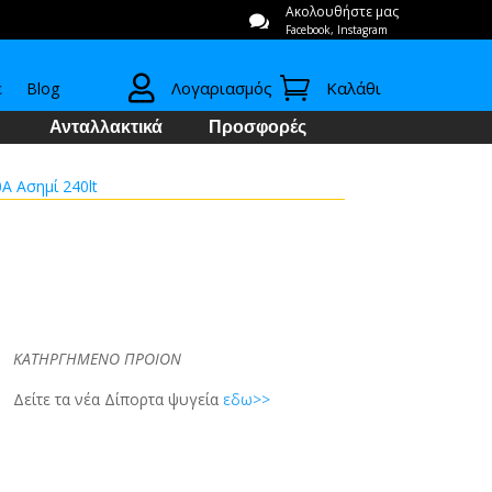
Ακολουθήστε μας

Facebook, Instagram


Λογαριασμός
Καλάθι
ε
Blog
Ανταλλακτικά
Προσφορές
A Ασημί 240lt
ΚΑΤΗΡΓΗΜΕΝΟ ΠΡΟΙΟΝ
Δείτε τα νέα Δίπορτα ψυγεία
εδω>>