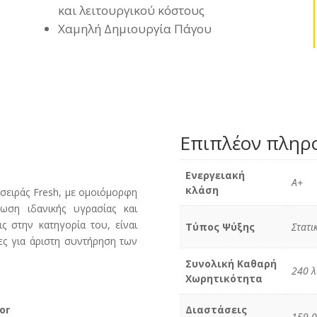
και λειτουργικού κόστους
Χαμηλή Δημιουργία Πάγου
Επιπλέον πληρ
Ενεργειακή
A+
κλάση
 σειράς Fresh, με ομοιόμορφη
ωση ιδανικής υγρασίας και
ς στην κατηγορία του, είναι
Τύπος Ψύξης
Στατι
κες για άριστη συντήρηση των
Συνολική Καθαρή
240 λ
Χωρητικότητα
or
Διαστάσεις
159.0