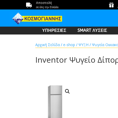
Αποστολή


σε όλη την Ελλάδα
ΥΠΗΡΕΣΙΕΣ
SMART ΛΥΣΕΙΣ
Αρχική Σελίδα
/
e-shop
/
ΨΥΞΗ
/
Ψυγεία Οικιακ
Inventor Ψυγείο Δίπο